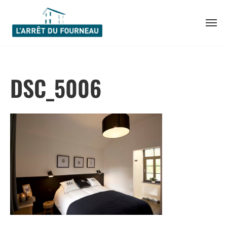
Skip
to
DSC_5006
content