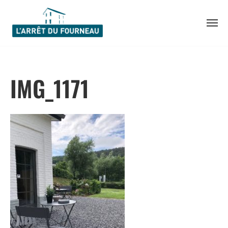
Skip
to
IMG_1171
content