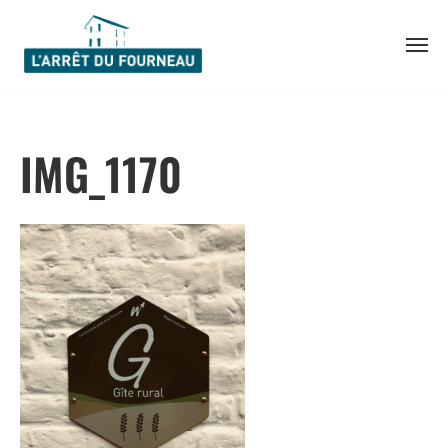
Skip
to
IMG_1170
content