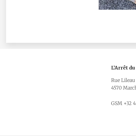
L’Arrêt d
Rue Lileau
4570 Marc
GSM +32 49