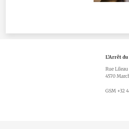
L’Arrêt d
Rue Lileau
4570 Marc
GSM +32 49