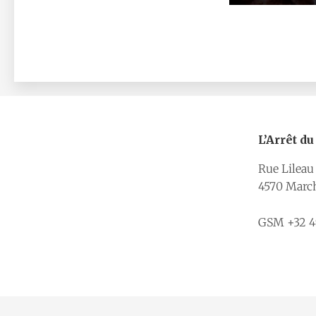
L’Arrêt d
Rue Lileau
4570 Marc
GSM +32 49