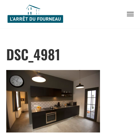
Skip
to
DSC_4981
content